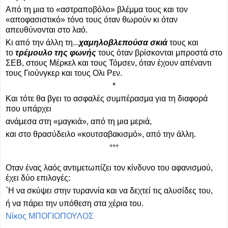
Από τη μια το «αστραποβόλο» βλέμμα τους και τον
«αποφασιστικό» τόνο τους όταν θωρούν κι όταν
απευθύνονται στο λαό.
Κι από την άλλη τη...
χαμηλοβλεπούσα σκιά
τους και
το
τρέμουλο της φωνής
τους όταν βρίσκονται μπροστά στο
ΣΕΒ, στους Μέρκελ και τους Τόμσεν, όταν έχουν απέναντι
τους Γιούνγκερ και τους Ολι Ρεν.
*
Και τότε θα βγει το ασφαλές συμπέρασμα για τη διαφορά
που υπάρχει
ανάμεσα στη «μαγκιά», από τη μια μεριά,
και στο θρασύδειλο «κουτσαβακισμό», από την άλλη.
***
Οταν ένας λαός αντιμετωπίζει τον κίνδυνο του αφανισμού,
έχει δύο επιλογές:
`Η να σκύψει στην τυραννία και να δεχτεί τις αλυσίδες του,
ή να πάρει την υπόθεση στα χέρια του.
Νίκος ΜΠΟΓΙΟΠΟΥΛΟΣ