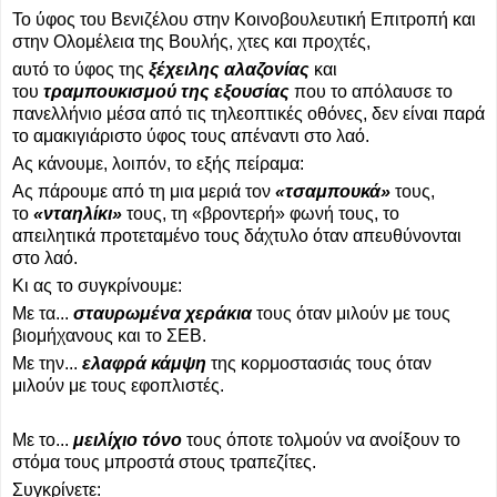
Το ύφος του Βενιζέλου στην Κοινοβουλευτική Επιτροπή και
στην Ολομέλεια της Βουλής, χτες και προχτές,
αυτό το ύφος της
ξέχειλης αλαζονίας
και
του
τραμπουκισμού της εξουσίας
που το απόλαυσε το
πανελλήνιο μέσα από τις τηλεοπτικές οθόνες, δεν είναι παρά
το αμακιγιάριστο ύφος τους απέναντι στο λαό.
Ας κάνουμε, λοιπόν, το εξής πείραμα:
Ας πάρουμε από τη μια μεριά τον
«τσαμπουκά»
τους,
το
«νταηλίκι»
τους, τη «βροντερή» φωνή τους, το
απειλητικά προτεταμένο τους δάχτυλο όταν απευθύνονται
στο λαό.
Κι ας το συγκρίνουμε:
Με τα...
σταυρωμένα χεράκια
τους όταν μιλούν με τους
βιομήχανους και το ΣΕΒ.
Με την...
ελαφρά κάμψη
της κορμοστασιάς τους όταν
μιλούν με τους εφοπλιστές.
Με το...
μειλίχιο τόνο
τους όποτε τολμούν να ανοίξουν το
στόμα τους μπροστά στους τραπεζίτες.
Συγκρίνετε: