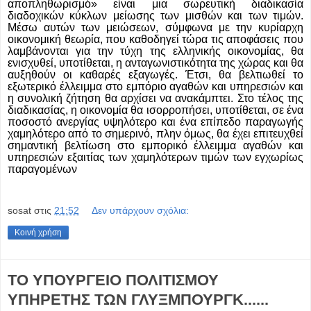
αποπληθωρισμό» είναι μια σωρευτική διαδικασία
διαδοχικών κύκλων μείωσης των μισθών και των τιμών.
Μέσω αυτών των μειώσεων, σύμφωνα με την κυρίαρχη
οικονομική θεωρία, που καθοδηγεί τώρα τις αποφάσεις που
λαμβάνονται για την τύχη της ελληνικής οικονομίας, θα
ενισχυθεί, υποτίθεται, η ανταγωνιστικότητα της χώρας και θα
αυξηθούν οι καθαρές εξαγωγές. Έτσι, θα βελτιωθεί το
εξωτερικό έλλειμμα στο εμπόριο αγαθών και υπηρεσιών και
η συνολική ζήτηση θα αρχίσει να ανακάμπτει. Στο τέλος της
διαδικασίας, η οικονομία θα ισορροπήσει, υποτίθεται, σε ένα
ποσοστό ανεργίας υψηλότερο και ένα επίπεδο παραγωγής
χαμηλότερο από το σημερινό, πλην όμως, θα έχει επιτευχθεί
σημαντική βελτίωση στο εμπορικό έλλειμμα αγαθών και
υπηρεσιών εξαιτίας των χαμηλότερων τιμών των εγχωρίως
παραγομένων
sosat
στις
21:52
Δεν υπάρχουν σχόλια:
Κοινή χρήση
ΤΟ ΥΠΟΥΡΓΕΙΟ ΠΟΛΙΤΙΣΜΟΥ
ΥΠΗΡΕΤΗΣ ΤΩΝ ΓΛΥΞΜΠΟΥΡΓΚ......