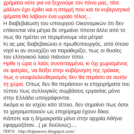
χρήματα ούτε για να ξεχνούμε τον πόνο μας, τότε
μάλλον έχει έρθει και η στιγμή που και τα κυβερνητικά
ψέματα θα λάβουν ένα ωραίο τέλος...
Η διαβεβαίωση του υπουργού Οικονομικών ότι δεν
επίκεινται νέα μέτρα δε σημαίνει τίποτα άλλο από το
πως θα πρέπει να περιμένουμε νέα μέτρα!
Κι ας μας
διαβεβαιώνει ο πρωθυπουργός, από όποιο
νησί κι αν συνεχίζει να παραθερίζει, πως οι θυσίες
του ελληνικού λαού πιάνουν τόπο.
Ηρθε η ώρα ο λαός συντεταγμένα, κι όχι χωρισμένος
σε φατρίες, να δείξει στην κυβέρνηση της τρόικας
πως ο νεοφιλελευθερισμός δεν θα περάσει σε αυτήν
τη χώρα.
Οπως δεν θα περάσουν κι επιχειρήματα του
τύπου πως συλλογικές συμβάσεις εργασίας μόνο
στην Ελλάδα υπογράφονται.
Ακόμα κι αν ισχύει κάτι τέτοιο, δεν σημαίνει πως όσοι
το χρησιμοποιούν ως επιχείρημα έχουν δίκιο.
Κάποτε και η
δημοκρατία μόνο στην αρχαία Αθήνα
εφαρμοζόταν...( με δούλους)....
ΠΗΓΗ : http://tripioevro.blogspot.com/