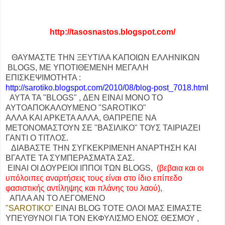
http://tasosnastos.blogspot.com/
ΘΑΥΜΑΣΤΕ ΤΗΝ ΞΕΥΤΙΛΑ ΚΑΠΟΙΩΝ ΕΛΛΗΝΙΚΩΝ
BLOGS, ΜΕ ΥΠΟΤΙΘΕΜΕΝΗ ΜΕΓΑΛΗ
ΕΠΙΣΚΕΨΙΜΟΤΗΤΑ :
http://sarotiko.blogspot.com/2010/08/blog-post_7018.html
ΑΥΤΑ ΤΑ "BLOGS" , ΔΕΝ ΕΙΝΑΙ ΜΟΝΟ ΤΟ
ΑΥΤΟΑΠΟΚΑΛΟΥΜΕΝΟ "SAROTIKO"
ΑΛΛΑ ΚΑΙ ΑΡΚΕΤΑ ΑΛΛΑ, ΘΑΠΡΕΠΕ ΝΑ
ΜΕΤΟΝΟΜΑΣΤΟΥΝ ΣΕ "ΒΑΣΙΛΙΚΟ" ΤΟΥΣ ΤΑΙΡΙΑΖΕΙ
ΓΑΝΤΙ Ο ΤΙΤΛΟΣ.
ΔΙΑΒΑΣΤΕ ΤΗΝ ΣΥΓΚΕΚΡΙΜΕΝΗ ΑΝΑΡΤΗΣΗ ΚΑΙ
ΒΓΑΛΤΕ ΤΑ ΣΥΜΠΕΡΑΣΜΑΤΑ ΣΑΣ.
ΕΙΝΑΙ ΟΙ ΔΟΥΡΕΙΟΙ ΙΠΠΟΙ ΤΩΝ BLOGS,
(βεβαια και οι
υπόλοιπες αναρτήσεις τους είναι στο ίδιο επίπεδο
φασιστικής αντίληψης και πλάνης του λαού),
ΑΠΛΑ ΑΝ ΤΟ ΛΕΓΟΜΕΝΟ
"SAROTIKO"
ΕΙΝΑΙ BLOG ΤΟΤΕ ΟΛΟΙ ΜΑΣ ΕΙΜΑΣΤΕ
ΥΠΕΥΘΥΝΟΙ ΓΙΑ ΤΟΝ ΕΚΦΥΛΙΣΜΟ ΕΝΟΣ ΘΕΣΜΟΥ ,