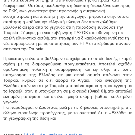
την τότε κυβέρνηση Σημίτη στην αδυναμία της να πράξει κάτι
διαφορετικό. Ωστόσο, ακολούθησε η διακοπή διευκολύνσεων προς
το ΡΚΚ, ενώ γενικότερα ήταν προφανής η αμερικανική
ενορχήστρωση και απαίτηση της απαγωγής, μπροστά στην οποία
απαίτηση η «αδύναμη» ελληνική πλευρά δεν απασχολήθηκε
μάλλον ιδιαίτερα από το γεγονός ότι η παράδοση ευνοούσε την
Τουρκία. Σήμερα, μια νέα κυβέρνηση ΠΑΣΟΚ απευθυνόμενη σε
αφελή εθνικιστικά αισθήματα επιχειρεί να δικαιολογήσει αντίθετα τη
νέα συμμόρφωση με τις απαιτήσεις των ΗΠΑ στο κέρδισμα πόντων
απέναντι την Τουρκία.
Πρόκειται για ένα υποβαλλόμενο επιχείρημα το οποίο δεν έχει καμιά
σχέση με τη διαμορφούμενη πραγματικότητα. Αποτελεί σχεδόν
ομολογημένη πολιτική η συμμόρφωση και εφ’ όλης της ύλης
υποχώρηση της Ελλάδας σε μια σειρά σημεία απέναντι στην
Τουρκία, κυρίως σε ό,τι αφορά το Αιγαίο. Ποια ενίσχυση της
Ελλάδας απέναντι στην Τουρκία μπορεί να αφορά η προσέγγιση με
το Ισραήλ, όταν η υποχώρηση σε μια σειρά εθνικά θέματα αποτελεί
ειλημμένη απόφαση και σε ένα –μικρό ακόμη- βαθμό τετελεσμένο
γεγονός;
Για παράδειγμα, ο Δρούτσας μαζί με τις δηλώσεις υποστήριξης της
ελληνο-ισραηλινής προσέγγισης, με το σκεπτικό ότι η «Ελλάδα με
τη γεωγραφική της θέση και
sosat
στις
14:48
Δεν υπάρχουν σχόλια: