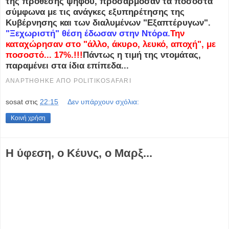
της πρόθεσης ψήφου, προσάρμοσαν τα ποσοστά
σύμφωνα με τις ανάγκες εξυπηρέτησης της
Κυβέρνησης και των διαλυμένων "Εξαπτέρυγων".
"Ξεχωριστή" θέση έδωσαν στην Ντόρα.
Την
καταχώρησαν στο "άλλο, άκυρο, λευκό, αποχή", με
ποσοστό... 17%.!!!
Πάντως η τιμή της ντομάτας,
παραμένει στα ίδια επίπεδα...
ΑΝΑΡΤΉΘΗΚΕ ΑΠΌ
POLITIKOSAFARI
sosat
στις
22:15
Δεν υπάρχουν σχόλια:
Κοινή χρήση
Η ύφεση, ο Κέυνς, ο Μαρξ...