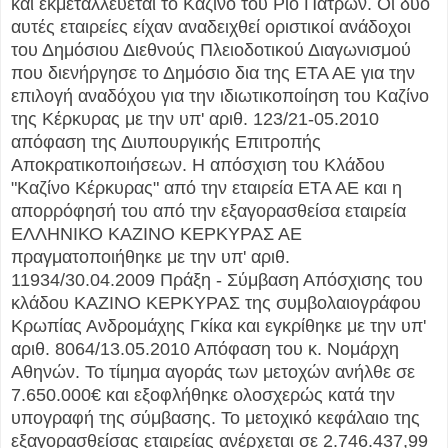
και εκμεταλλεύεται το Καζίνο του Ρίο Πατρών. Οι δύο
αυτές εταιρείες είχαν αναδειχθεί οριστικοί ανάδοχοι
του Δημόσιου Διεθνούς Πλειοδοτικού Διαγωνισμού
που διενήργησε το Δημόσιο δια της ΕΤΑ ΑΕ για την
επιλογή αναδόχου για την ιδιωτικοποίηση του Καζίνο
της Κέρκυρας με την υπ' αριθ. 123/21-05.2010
απόφαση της Διυπουργικής Επιτροπής
Αποκρατικοποιήσεων. Η απόσχιση του Κλάδου
"Καζίνο Κέρκυρας" από την εταιρεία ΕΤΑ ΑΕ και η
απορρόφησή του από την εξαγορασθείσα εταιρεία
ΕΛΛΗΝΙΚΟ ΚΑΖΙΝΟ ΚΕΡΚΥΡΑΣ ΑΕ
πραγματοποιήθηκε με την υπ' αριθ.
11934/30.04.2009 Πράξη - Σύμβαση Απόσχισης του
κλάδου ΚΑΖΙΝΟ ΚΕΡΚΥΡΑΣ της συμβολαιογράφου
Κρωπίας Ανδρομάχης Γκίκα και εγκρίθηκε με την υπ'
αριθ. 8064/13.05.2010 Απόφαση του κ. Νομάρχη
Αθηνών. Το τίμημα αγοράς των μετοχών ανήλθε σε
7.650.000€ και εξοφλήθηκε ολοσχερώς κατά την
υπογραφή της σύμβασης. Το μετοχικό κεφάλαιο της
εξαγορασθείσας εταιρείας ανέρχεται σε 2.746.437,99